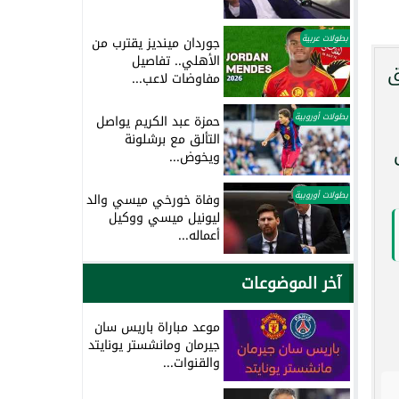
بطولات عربية
جوردان مينديز يقترب من
الأهلي.. تفاصيل
ق
مفاوضات لاعب...
بطولات أوروبية
حمزة عبد الكريم يواصل
التألق مع برشلونة
ويخوض...
بطولات أوروبية
وفاة خورخي ميسي والد
ليونيل ميسي ووكيل
أعماله...
آخر الموضوعات
موعد مباراة باريس سان
جيرمان ومانشستر يونايتد
والقنوات...