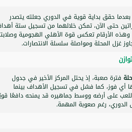
 بعدما حقق بداية قوية في الدوري جعلته يتصدر
اراتين حتى الآن، تمكن خلالهما من تسجيل ستة أهدا
لاثة فقط، جامعًا 16 نقطة، وهذه الأرقام تعكس قوة الأهلي الهجومية وصلابت
جاوز غزل المحلة ومواصلة سلسلة الانتصارات.
وازن
حلة
فترة صعبة، إذ يحتل المركز الأخير في جدول
لها أي فوز، كما فشل في تسجيل الأهداف بينما
للعب على أرضه ووسط جماهيره قد يمنحه دافعًا قويً
طل الدوري، رغم صعوبة المهمة.