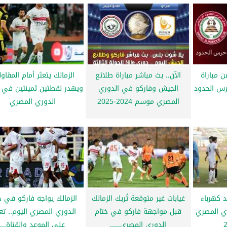
ن مباراة
الآن.. بث مباشر مباراة طلائع
الزمالك يتعثر أمام المقاو
رس الحدود
الجيش وفاركو في الدوري
ويهدر نقطتين ثمينتين في 
المصري موسم 2024-2025
الدوري المصري
 كهرباء
غيابات غير متوقعة تُربك الزمالك
الزمالك يواجه فاركو في خ
ري المصري
قبل مواجهة فاركو في ختام
الدوري المصري اليوم.. ت
الدوري المصري.....
على الموعد والقناة...