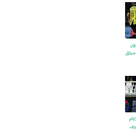
لون
سباق
تام
عرف