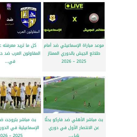
موعد مباراة الإسماعيلي ضد أمام
كل ما تريد معرفته ع
طلائع الجيش بالدوري الممتاز
المقاولون العرب ضد ح
2025 – 2026
في...
بث مباشر الأهلي ضد فاركو بحثًا
بث مباشر بتروجت ضد
عن الانتصار الأول في دوري
الإسماعيلية في الدو
نايل...
2025 – 2026