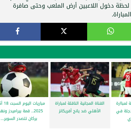
 لحظة دخول اللاعبين أرض الملعب وحتى صافرة
مباراة.
ة لمباارة
القناة المجانية الناقلة لمباراة
مباريات ال
دجلة في
الأهلي ضد يانج أفريكانز
2025.. قمة بيراميدز ون
ي
بركان تتصدر السوبر...