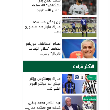
محمد صلاح إلى
بشكتاش؟ 48 ساعة
تفصل الأسطورة...
أين يمكن مشاهدة
مباراة ماينز ضد هامبورج
بث...
صدام العمالقة.. مورينيو
يكشف ”سلاح الإطاحة
بالريال” وسر...
الأكثر قراءة
بث مباشر
مباراة يوفنتوس وإنتر
ميلان بث مباشر اليوم،
القنوات...
بطولات عربية
عبد الناصر محمد ينفي
خلافه مع معتمد جمال...