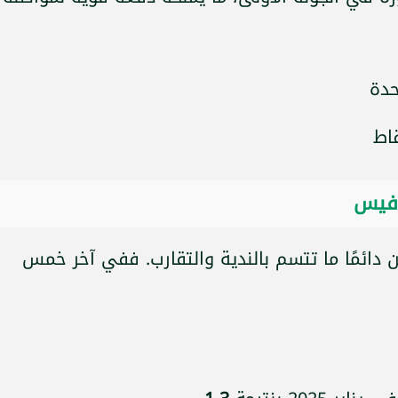
افيس
ن دائمًا ما تتسم بالندية والتقارب. ففي آخر خمس