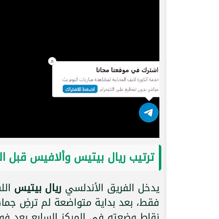
ترتيب ريال بيتيس وألافيس قبل الج
يدخل الفريق الأندلسي
ريال بيتيس
اللق
فقط، بعد بداية متواضعة لم ترضِ جما
نقاط وضعته في المركز السابع بعد فوز