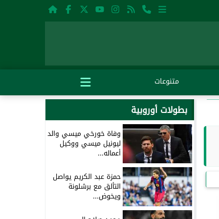
متنوعات
بطولات أوروبية
وفاة خورخي ميسي والد
ليونيل ميسي ووكيل
أعماله...
حمزة عبد الكريم يواصل
التألق مع برشلونة
ويخوض...