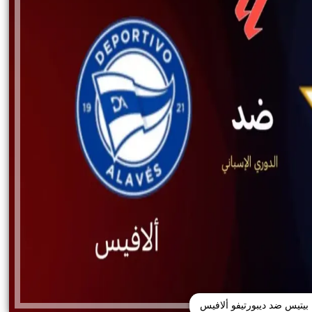
 بيتيس ضد ديبورتيفو ألافيس