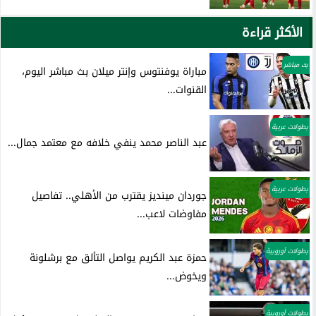
الأكثر قراءة
بث مباشر
مباراة يوفنتوس وإنتر ميلان بث مباشر اليوم،
القنوات...
بطولات عربية
عبد الناصر محمد ينفي خلافه مع معتمد جمال...
بطولات عربية
جوردان مينديز يقترب من الأهلي.. تفاصيل
مفاوضات لاعب...
بطولات أوروبية
حمزة عبد الكريم يواصل التألق مع برشلونة
ويخوض...
بطولات أوروبية