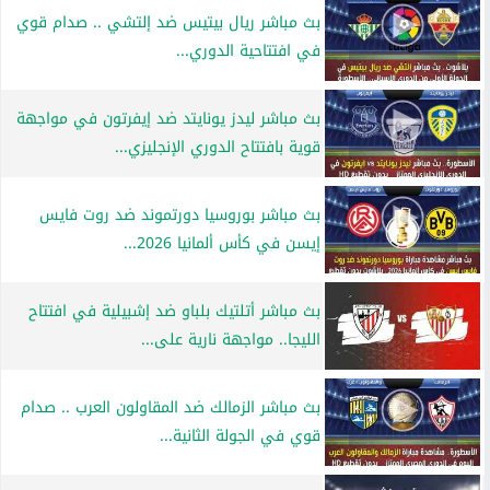
بث مباشر ريال بيتيس ضد إلتشي .. صدام قوي
في افتتاحية الدوري...
بث مباشر ليدز يونايتد ضد إيفرتون في مواجهة
قوية بافتتاح الدوري الإنجليزي...
بث مباشر بوروسيا دورتموند ضد روت فايس
إيسن في كأس ألمانيا 2026...
بث مباشر أتلتيك بلباو ضد إشبيلية في افتتاح
الليجا.. مواجهة نارية على...
بث مباشر الزمالك ضد المقاولون العرب .. صدام
قوي في الجولة الثانية...