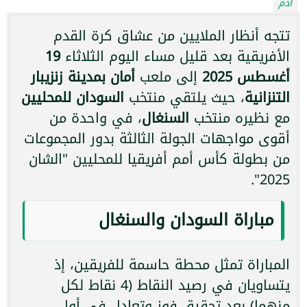
آدم
تتجه أنظار الملايين من عشاق كرة القدم
الأفريقية بعد قليل مساء اليوم الثلاثاء
19
أغسطس 2025
إلى ملعب
أمان بمدينة زنزيبار
التنزانية
، حيث يلتقي منتخب
السودان للمحليين
مع نظيره منتخب
السنغال
، في واحدة من
أقوى مواجهات الجولة الثالثة بدور المجموعات
من بطولة كأس أمم أفريقيا للمحليين "الشان
2025".
مباراة السودان والسنغال
المباراة تمثل محطة حاسمة للفريقين، إذ
يتساويان في رصيد النقاط (4 نقاط لكل
منهما) بعد تحقيق فوز وتعادل في أول