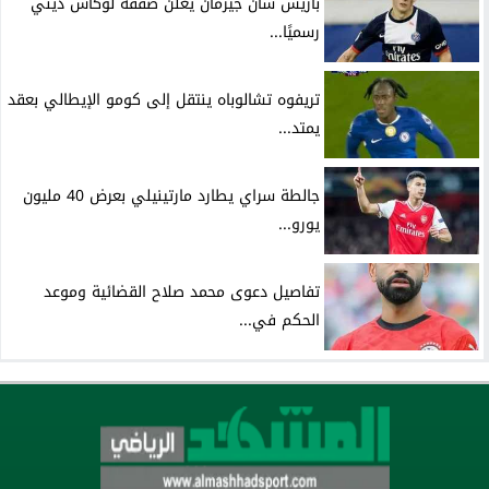
باريس سان جيرمان يعلن صفقة لوكاس ديني
رسميًا...
تريفوه تشالوباه ينتقل إلى كومو الإيطالي بعقد
يمتد...
جالطة سراي يطارد مارتينيلي بعرض 40 مليون
يورو...
تفاصيل دعوى محمد صلاح القضائية وموعد
الحكم في...