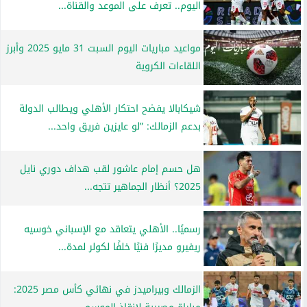
اليوم.. تعرف على الموعد والقناة...
مواعيد مباريات اليوم السبت 31 مايو 2025 وأبرز
اللقاءات الكروية
شيكابالا يفضح احتكار الأهلي ويطالب الدولة
بدعم الزمالك: ”لو عايزين فريق واحد...
هل حسم إمام عاشور لقب هداف دوري نايل
2025؟ أنظار الجماهير تتجه...
رسميًا.. الأهلي يتعاقد مع الإسباني خوسيه
ريفيرو مديرًا فنيًا خلفًا لكولر لمدة...
الزمالك وبيراميدز في نهائي كأس مصر 2025: