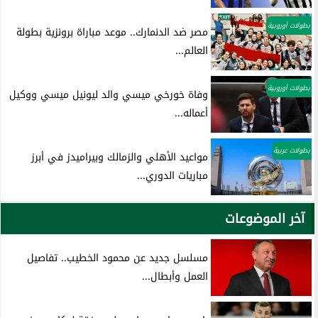
بطولات أوروبية
مصر ضد الدنمارك.. موعد مباراة برونزية بطولة
العالم...
بطولات أوروبية
وفاة خورخي ميسي والد ليونيل ميسي ووكيل
أعماله...
بطولات عربية
مواعيد الأهلي والزمالك وبيراميدز في أبرز
مباريات الدوري...
آخر الموضوعات
مسلسل جديد عن محمود الخطيب.. تفاصيل
العمل وأبطال...