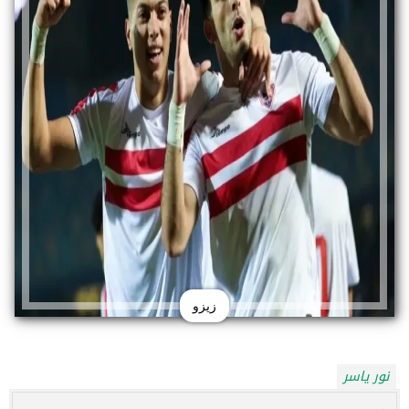
زيزو
نور ياسر