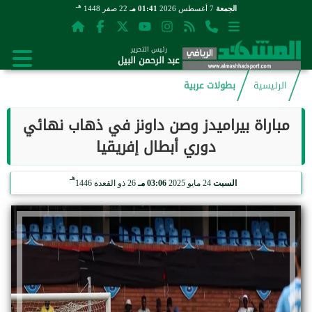
هـ
الجمعة
7 أغسطس 2026
01:41 مـ
22 صفر 1448
رئيس التحرير
عبد الرحمن البيل
الرئيسية
بطولات عربية
مباراة بيراميدز وصن داونز في ذهاب نهائي
دوري أبطال إفريقيا
هـ
السبت
24 مايو 2025
03:06 مـ
26 ذو القعدة 1446