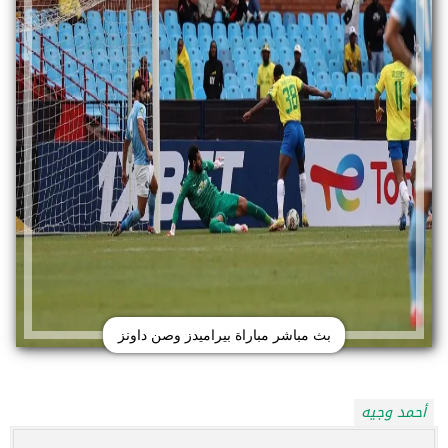
بث مباشر مباراة بيراميدز وصن داونز
أحمد وجيه