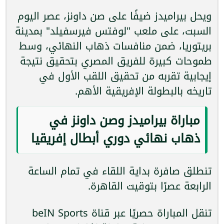
ويحل بيراميدز ضيفًا على صن داونز، عصر اليوم
السبت، على ملعب "لوفتس فيرسفيلد" بمدينة
بريتوريا، ضمن منافسات ذهاب النهائي، وسط
طموحات كبيرة للفريق المصري بتحقيق نتيجة
إيجابية تقربه من تحقيق اللقب الأول في
تاريخه بالبطولة الإفريقية الأهم.
مباراة بيراميدز وصن داونز في
ذهاب نهائي دوري أبطال إفريقيا
تنطلق صافرة بداية اللقاء في تمام الساعة
الرابعة عصرًا بتوقيت القاهرة.
تنقل المباراة حصريًا عبر قناة beIN Sports