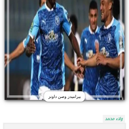
بيراميدز وصن داونز
ولاء محمد