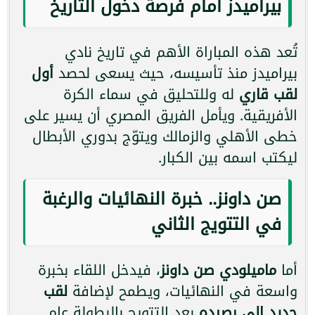
بيراميدز أمام فرصة دخول التاريخ
تُعد هذه المباراة الأهم في تاريخ نادي
بيراميدز منذ تأسيسه، حيث يسعى لحصد
أول
لقب قاري
له وللتحليق في سماء الكرة
الأفريقية. ويأمل الفريق المصري أن يسير على
خطى الأهلي والزمالك ويتوّج بدوري الأبطال
ليكتب اسمه بين الكبار.
صن داونز.. خبرة النهائيات والرغبة
في التتويج الثاني
أما
ماميلودي صن داونز
، فيدخل اللقاء بخبرة
واسعة في النهائيات، ويطمح لإضافة
لقب
جديد إلى رصيده
بعد التتويج بالبطولة عام