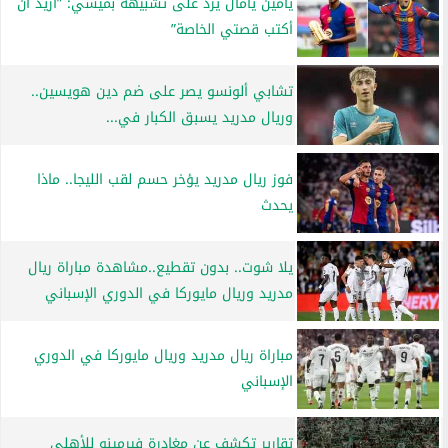
يامين يامال يرد على تشبيهه بميسي: ”أريد أن
أكتب قصتي الخاصة”
تشابي ألونسو يصر على ضم دين هويسين..
وريال مدريد يسبق الكبار في...
فوز ريال مدريد يؤخر حسم لقب الليجا.. ماذا
يحدث
يلا شوت.. بدون تقطيع..مشاهدة مباراة ريال
مدريد وريال مايوركا في الدوري الإسباني
مباراة ريال مدريد وريال مايوركا في الدوري
الإسباني
تقارير تكشف عن مغادرة فيرمينو للأهلي