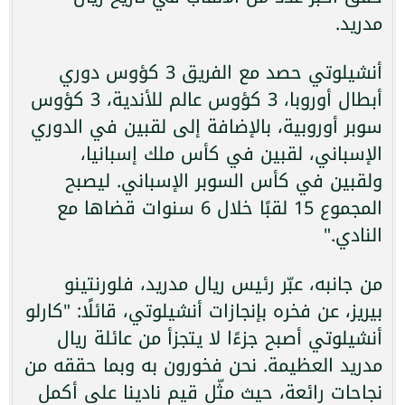
مدريد.
أنشيلوتي حصد مع الفريق 3 كؤوس دوري
أبطال أوروبا، 3 كؤوس عالم للأندية، 3 كؤوس
سوبر أوروبية، بالإضافة إلى لقبين في الدوري
الإسباني، لقبين في كأس ملك إسبانيا،
ولقبين في كأس السوبر الإسباني. ليصبح
المجموع 15 لقبًا خلال 6 سنوات قضاها مع
النادي."
من جانبه، عبّر رئيس ريال مدريد، فلورنتينو
بيريز، عن فخره بإنجازات أنشيلوتي، قائلًا: "كارلو
أنشيلوتي أصبح جزءًا لا يتجزأ من عائلة ريال
مدريد العظيمة. نحن فخورون به وبما حققه من
نجاحات رائعة، حيث مثّل قيم نادينا على أكمل