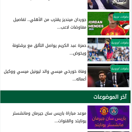
بطولات عربية
جوردان مينديز يقترب من الأهلي.. تفاصيل
مفاوضات لاعب...
بطولات أوروبية
حمزة عبد الكريم يواصل التألق مع برشلونة
ويخوض...
بطولات أوروبية
وفاة خورخي ميسي والد ليونيل ميسي ووكيل
أعماله...
آخر الموضوعات
موعد مباراة باريس سان جيرمان ومانشستر
يونايتد والقنوات...