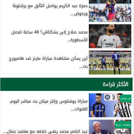
حمزة عبد الكريم يواصل التألق مع برشلونة
ويخوض...
محمد صلاح إلى بشكتاش؟ 48 ساعة تفصل
الأسطورة...
أين يمكن مشاهدة مباراة ماينز ضد هامبورج
بث...
الأكثر قراءة
بث مباشر
مباراة يوفنتوس وإنتر ميلان بث مباشر اليوم،
القنوات...
بطولات عربية
عبد الناصر محمد ينفي خلافه مع معتمد جمال...