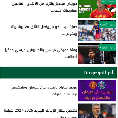
بطولات عربية
جوردان مينديز يقترب من الأهلي.. تفاصيل
مفاوضات لاعب...
بطولات أوروبية
حمزة عبد الكريم يواصل التألق مع برشلونة
ويخوض...
بطولات أوروبية
وفاة خورخي ميسي والد ليونيل ميسي ووكيل
أعماله...
آخر الموضوعات
موعد مباراة باريس سان جيرمان ومانشستر
يونايتد والقنوات...
تشكيل جهاز الزمالك الجديد 2026-2027 بقيادة
معتمد جمال...