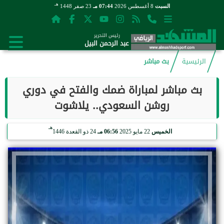
هـ
السبت
8 أغسطس 2026
07:44 مـ
23 صفر 1448
رئيس التحرير
عبد الرحمن البيل
الرئيسية
بث مباشر
بث مباشر لمباراة ضمك والفتح في دوري
روشن السعودي.. يلاشوت
هـ
الخميس
22 مايو 2025
06:56 مـ
24 ذو القعدة 1446