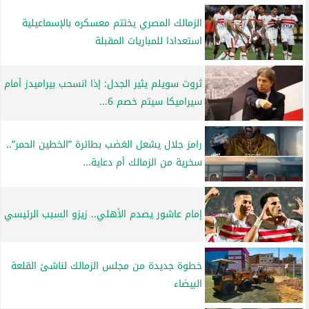
الزمالك المصري يختتم معسكره بالإسماعيلية
استعدادا للمباريات المقبلة
ثروت سويلم يثير الجدل: إذا انسحب بيراميدز أمام
سيراميكا سيتم خصم 6...
رامز جلال يشعل الغضب بطائرة ”الخطين الحمر”..
سخرية من الزمالك أم دعاية...
إمام عاشور يصدم الأهلي.. زيزو السبب الرئيسي
خطوة جديدة من مجلس الزمالك لناشئ القلعة
البيضاء