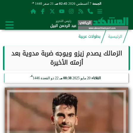
هـ
الجمعة
7 أغسطس 2026
02:45 صـ
21 صفر 1448
رئيس التحرير
عبد الرحمن البيل
الرئيسية
بطولات عربية
الزمالك يصدم زيزو ويوجه ضربة مدوية بعد
أزمته الأخيرة
هـ
الثلاثاء
20 مايو 2025
08:38 مـ
22 ذو القعدة 1446