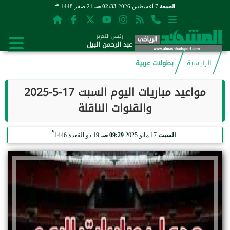
هـ
الجمعة
7 أغسطس 2026
02:33 صـ
21 صفر 1448
رئيس التحرير
عبد الرحمن البيل
الرئيسية
بطولات عربية
مواعيد مباريات اليوم السبت 17-5-2025
والقنوات الناقلة
هـ
السبت
17 مايو 2025
09:29 صـ
19 ذو القعدة 1446