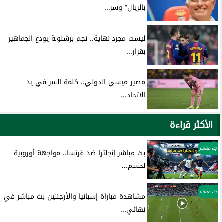
بالريال” وسر...
ليست مجرد نهاية.. نجم برشلونة يودع الجماهير
بقرار...
مصير ميسي الدولي.. كلمة السر في يد
الاتحاد...
الأكثر قراءة
بث مباشر
بث مباشر إنجلترا ضد فرنسا.. مواجهة أوروبية
لحسم...
بث مباشر
مشاهدة مباراة إسبانيا والأرجنتين بث مباشر في
نهائي...