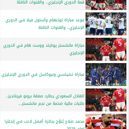
قمة الدوري الإنجليزي.. والقنوات الناقلة
موعد مباراة توتنهام وأستون فيلا في الدوري
الإنجليزي.. والقنوات الناقلة
مباراة مانشستر يونايتد ووست هام في الدوري
الإنجليزي
مباراة تشيلسي ونيوكاسل في الدوري الإنجليزي
الهلال السعودي يطارد صفقة برونو فيرنانديز..
طلبات مالية ضخمة من نجم مانشستر...
محمد صلاح يُتوّج بجائزة أفضل لاعب في إنجلترا
لعام 2025