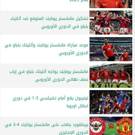
تشكيل مانشستر يونايتد المتوقع ضد أتلتيك
بلباو في الدوري الأوروبي
موعد مباراة مانشستر يونايتد وأتليتك بلباو في
الدوري الأوروبي
مانشستر يونايتد يواجه أتليتك بلباو في إياب
نصف نهائي الدوري الأوروبي
ليفربول يقع أمام تشيلسي 3-1 في دوري
ابطال اوروبا
برينتفورد يتغلب على مانشستر يونايتد 4-3 في
الدوري الإنجليزي