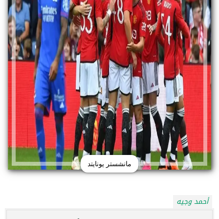
مانشستر يونايتد
أحمد وجيه