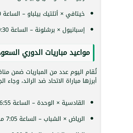
خيتافي × أتلتيك بيلباو – الساعة 10:30 مساءً – عبر قناة
إسبانيول × برشلونة – الساعة 10:30 مساءً – عبر قناة
مواعيد مباريات الدوري السعود
أبرزها مباراة الاتحاد ضد الرائد، وجاء ال
القادسية × الوحدة – الساعة 6:55 مساءً
الرياض × الشباب – الساعة 7:05 مساءً