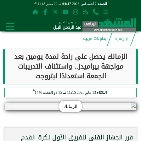
هـ
الجمعة
7 أغسطس 2026
04:47 مـ
22 صفر 1448
رئيس التحرير
عبد الرحمن البيل
الرئيسية
بطولات عربية
الزمالك يحصل على راحة لمدة يومين بعد
مواجهة بيراميدز.. واستئناف التدريبات
الجمعة استعدادًا لبتروجت
هـ
الثلاثاء
13 مايو 2025
11:15 مـ
15 ذو القعدة 1446
الزمالك
قرر الجهاز الفني للفريق الأول لكرة القدم