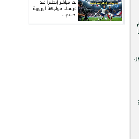
بث مباشر إنجلترا ضد
فرنسا.. مواجهة أوروبية
لحسم...
هيم
.