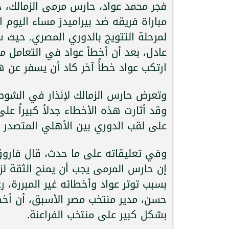
فجر محمد عواد، حارس مرمى الزمالك، جد
مباراة فريقه ضد بيراميدز مساء اليوم ا
عادل، بعد أن أخطأ عواد في التعامل مع
ارتكب عواد خطأً آخر كاد أن يسفر عن
وتعرض حارس الزمالك لإنذار في الشوط ا
وقد أثارت هذه الأخطاء جدلاً كبيراً ع
على لقب الدوري بين الأهلي المتصدر وب
وفي تعليقاته على ما حدث، قال فاروق 
إن حارس المرمى يجب أن يمنح الثقة لز
بسبب توتر عواد وأخطائه غير المبررة، رغ
حسن، مدير منتخب مصر الأسبق، أن أخط
بشكل كبير على منتخب الفراعنة.