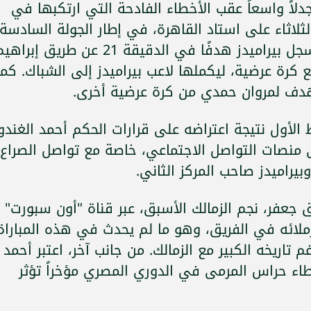
لاً واسعاً عقب الأخطاء الفادحة التي ارتكبها في
لثلاثاء على استاد القاهرة، في إطار الجولة السادسة
لمرحلة التتويج بالدوري المصري. حيث سجل بيراميدز هدفًا في الدقيقة 21 عن طريق إبرا
 كرة عرضية، ليكملها لاعب بيراميدز إلى الشباك. كما
 هدف لمروان حمدي من كرة عرضية أخرى.
لأول نتيجة اعتراضه على قرارات الحكم أحمد الغندور
لى منصات التواصل الاجتماعي، خاصة مع تواصل الصراع
يراميدز صاحب المركز الثاني.
جعفر، نجم الزمالك الأسبق، عبر قناة "أون سبورت"
ملائه في الفريق، وهو ما لم يحدث في هذه المباراة
م تاريخه الكبير مع الزمالك. من جانب آخر، اعتبر أحمد
اء حراس المرمى في الدوري المصري مؤخراً تؤثر