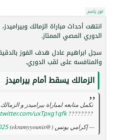
نور ياسر
انتهت أحداث مباراة الزمالك وبيراميد
الدوري المصي الممتاز.
والمنافسه على لقب الدوري.
الزمالك يسقط أمام بيراميدز
نكمل متابعه لمباراة بيراميدز و الزمال
.twitter.com/uxTpxg1qfk
????????
025
— إكرامي يونس (@ekramyyounis)