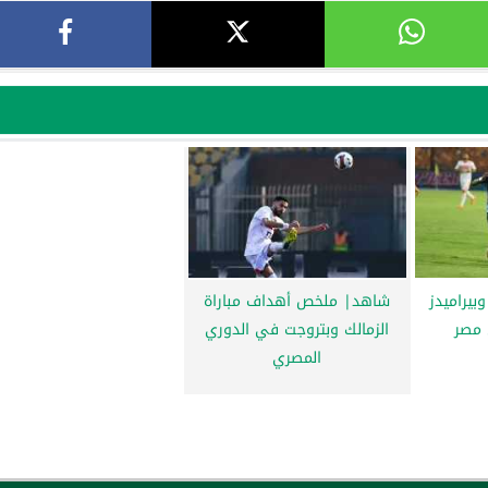
وبيراميدز
شاهد| ملخص أهداف مباراة
مصر
الزمالك وبتروجت في الدوري
المصري