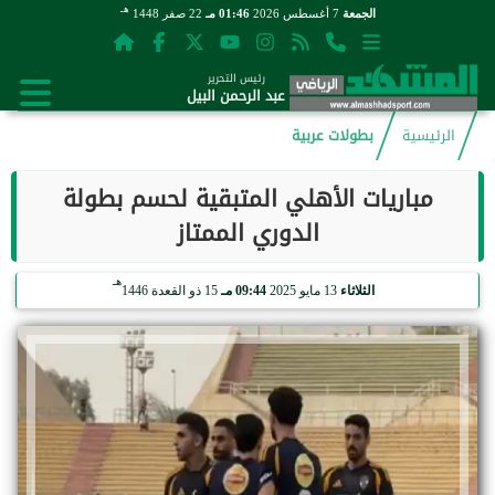
هـ
الجمعة
7 أغسطس 2026
01:46 مـ
22 صفر 1448
رئيس التحرير
عبد الرحمن البيل
الرئيسية
بطولات عربية
مباريات الأهلي المتبقية لحسم بطولة
الدوري الممتاز
هـ
الثلاثاء
13 مايو 2025
09:44 مـ
15 ذو القعدة 1446