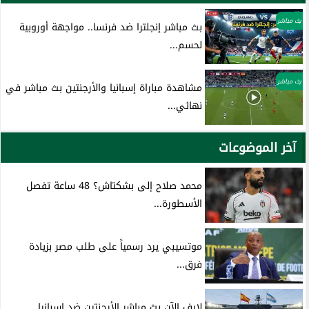
بث مباشر
بث مباشر إنجلترا ضد فرنسا.. مواجهة أوروبية
لحسم...
بث مباشر
مشاهدة مباراة إسبانيا والأرجنتين بث مباشر في
نهائي...
آخر الموضوعات
محمد صلاح إلى بشكتاش؟ 48 ساعة تفصل
الأسطورة...
موتسيبي يرد رسمياً على طلب مصر بزيادة
فرق...
لايف الآن بث مباشر الأرجنتين ضد إسبانيا