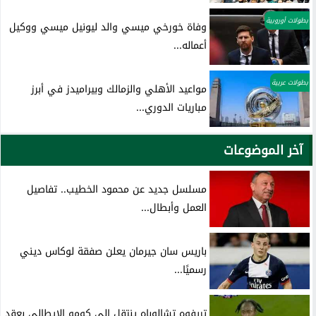
بطولات أوروبية
وفاة خورخي ميسي والد ليونيل ميسي ووكيل
أعماله...
بطولات عربية
مواعيد الأهلي والزمالك وبيراميدز في أبرز
مباريات الدوري...
آخر الموضوعات
مسلسل جديد عن محمود الخطيب.. تفاصيل
العمل وأبطال...
باريس سان جيرمان يعلن صفقة لوكاس ديني
رسميًا...
تريفوه تشالوباه ينتقل إلى كومو الإيطالي بعقد