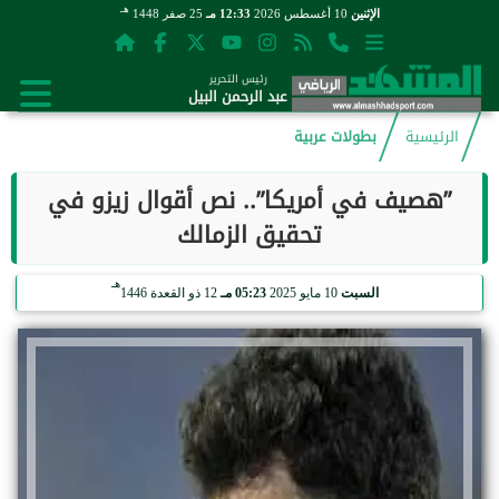
هـ
الإثنين
10 أغسطس 2026
12:33 مـ
25 صفر 1448
رئيس التحرير
عبد الرحمن البيل
الرئيسية
بطولات عربية
”هصيف في أمريكا”.. نص أقوال زيزو في
تحقيق الزمالك
هـ
السبت
10 مايو 2025
05:23 مـ
12 ذو القعدة 1446