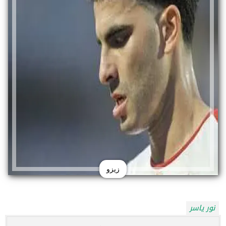
زيزو
نور ياسر