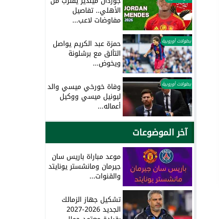
جوردان مينديز يقترب من
الأهلي.. تفاصيل
مفاوضات لاعب...
بطولات أوروبية
حمزة عبد الكريم يواصل
التألق مع برشلونة
ويخوض...
بطولات أوروبية
وفاة خورخي ميسي والد
ليونيل ميسي ووكيل
أعماله...
آخر الموضوعات
موعد مباراة باريس سان
جيرمان ومانشستر يونايتد
والقنوات...
تشكيل جهاز الزمالك
الجديد 2026-2027