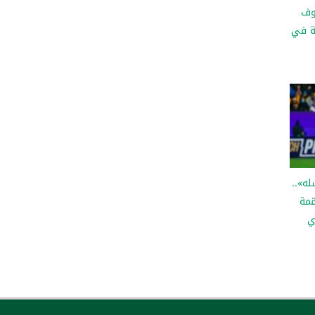
وف
ة في
له»..
قمة
ي