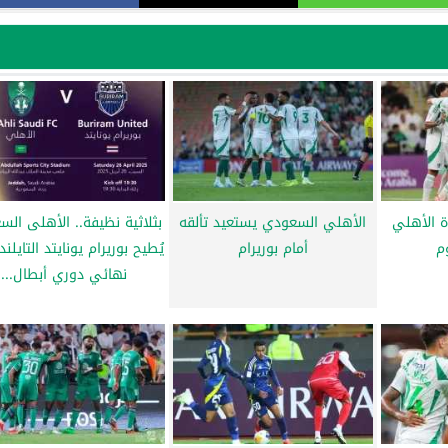
 الأهلي
الأهلي السعودي يستعيد تألقه
بثلاثية نظيفة.. الأهلى ال
م
أمام بوريرام
يُطيح بوريرام يونايتد التايلن
نهائي دوري أبطال...