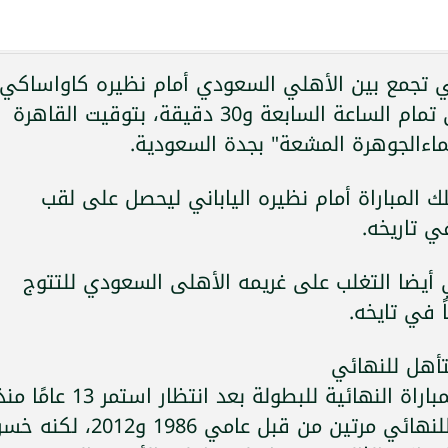
لتي تجمع بين الأهلي السعودي أمام نظيره كاواساكي
فرونتال الياباني،غدا السبت 3 مايو، في تمام الساعة السابعة و30 دقيقة، بتوقيت القاهرة
ماءالجوهرة المشعة" بجدة السعودية.
المباراة أمام نظيره الياباني ليحصل على لقب
في تاريخه.
ي أيضا التغلب على غريمه الأهلى السعودي للتتوج
ً في تايخه.
ونجح الأهلي السعودي في الوصول للمباراة النهائية للبطولة بعد انتظار استمر 13 عامًا
آخر نهائي واجهه، فقد تأهل الأهلى للنهائي مرتين من قبل عامي 1986 و2012، لكنه 