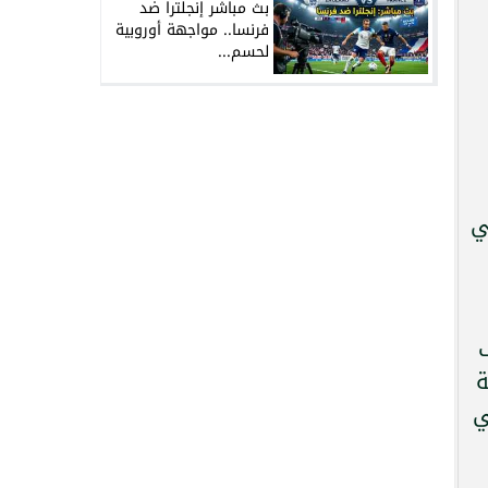
بث مباشر إنجلترا ضد
فرنسا.. مواجهة أوروبية
لحسم...
ي
ة
تي