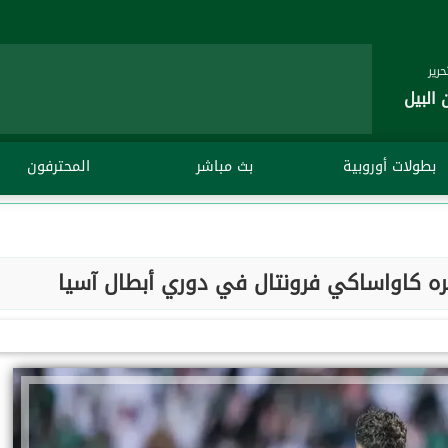
رير
 البيل
بطولات أوروبية
بث مباشر
المحترفون
ه كاواساكي فرونتال في دوري أبطال آسيا