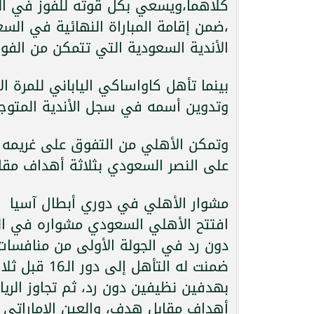
كلاهما،ويسعي بكل قوته للفوز في الن
،ضمن إقامة المباراة النهائية في الس
الأندية السعودية التي تتمكن من الفوز 
بينما تأهل كاواساكي الياباني للمرة ا
وتدوين أسمه في سجل الأندية المتوجة با
وتمكن الأهلي من التفوق على غريمه ا
على النصر السعودي بثلاثة أهداف مقا
مشوار الأهلي في دوري أبطال آسيا
افتتح الأهلي السعودي مشواره في ال
دون رد في الجولة الأولى من منافسات
ضمنت له التأ
بهدفين نظيفين دون رد، ثم تجاوز الر
أهداف مقابل هدف، والعين الإماراتي 