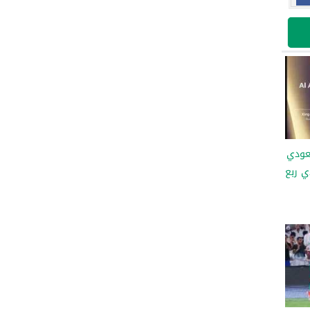
سعودي
دي ربع