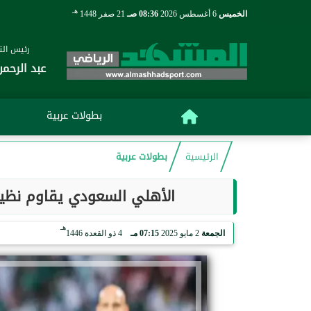
هـ
الخميس
6 أغسطس 2026
08:36 صـ
21 صفر 1448
رئيس التح
عبد الرحمن
بطولات عربية
الرئيسية
بطولات عربية
الأهلي السعودي يقاوم نظير
هـ
الجمعة
2 مايو 2025
07:15 مـ
4 ذو القعدة 1446