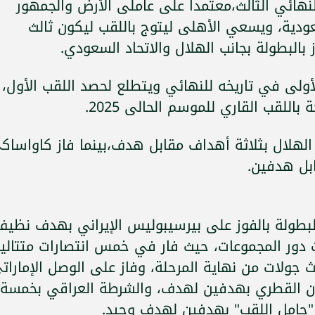
هائي الثالث،معتمدا على عاملى الأرض والجمهور
عودية، ويسعي الأهلى ليتوج باللقب ليكون ثالث
بالبطولة بجانب الهلال والاتحاد السعودي.
لأولى في تاريخه للنهائي ويتطلع لحصد اللقب الأول،
للقب القاري للموسم الحالى 2025.
لهلال بثلاثة أهداف مقابل هدف،بينما فاز كاواساك
بل هدفين.
بطولة بالفوز على بيرسيبوليس الإيراني بهدف نظيف
 دور المجموعات، حيث فار في خمس انتصارات متتالي
هل إلى دور الـ16 قبل ثلاث جولات من نهاية المرحلة، وفاز على الوصل الإمارا
يان القطري بهدفين لهدف، والشرطة العراقي بخمسة
"حامل اللقب" بهدفين لهدف وحيد.