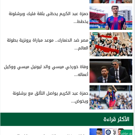
حمزة عبد الكريم يحظى بثقة فليك وبرشلونة
يخطط...
مصر ضد الدنمارك.. موعد مباراة برونزية بطولة
العالم...
وفاة خورخي ميسي والد ليونيل ميسي ووكيل
أعماله...
حمزة عبد الكريم يواصل التألق مع برشلونة
ويخوض...
الأكثر قراءة
بث مباشر