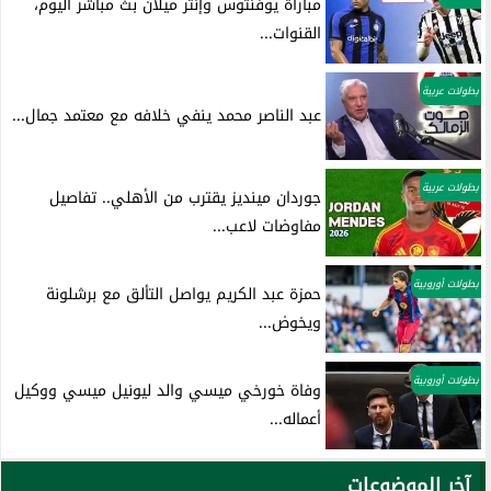
مباراة يوفنتوس وإنتر ميلان بث مباشر اليوم،
القنوات...
بطولات عربية
عبد الناصر محمد ينفي خلافه مع معتمد جمال...
بطولات عربية
جوردان مينديز يقترب من الأهلي.. تفاصيل
مفاوضات لاعب...
بطولات أوروبية
حمزة عبد الكريم يواصل التألق مع برشلونة
ويخوض...
بطولات أوروبية
وفاة خورخي ميسي والد ليونيل ميسي ووكيل
أعماله...
آخر الموضوعات