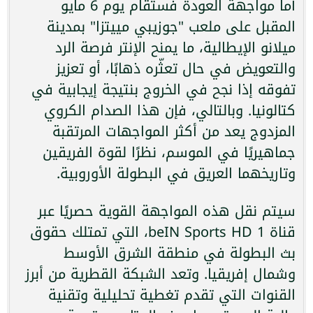
أما مواجهة العودة فستقام يوم 6 مايو
المقبل على ملعب "جوزيبي مييتزا" بمدينة
ميلانو الإيطالية، ما يمنح الإنتر فرصة الرد
والتعويض في حال تعثّره ذهابًا، أو تعزيز
تفوقه إذا نجح في الخروج بنتيجة إيجابية في
كتالونيا. وبالتالي، فإن هذا الصدام الكروي
المزدوج يعد من أكثر المواجهات المرتقبة
جماهيريًا في الموسم، نظرًا لقوة الفريقين
وتاريخهما العريق في البطولة الأوروبية.
سيتم نقل هذه المواجهة القوية حصريًا عبر
قناة beIN Sports HD 1، التي تمتلك حقوق
بث البطولة في منطقة الشرق الأوسط
وشمال إفريقيا. وتعد الشبكة القطرية من أبرز
القنوات التي تقدم تغطية تحليلية وتقنية