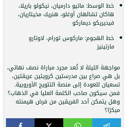
خط الوسط: ماتيو دارميان، نيكولو باريلا،
هاكان تشالهان أوغلو، هنريك مخيتاريان،
فيديريكو ديماركو
خط الهجوم: ماركوس تورام، لاوتارو
مارتينيز
مواجهة الليلة لا تُعد مجرد مباراة نصف نهائي،
بل هي صراع بين مدرستين كرويتين عريقتين،
تسعيان للعودة إلى منصة التتويج الأوروبية.
فمن سيكون صاحب الكلمة العليا في الذهاب؟
وهل يتمكن أحد الفريقين من فرض هيمنته
مبكرًا؟