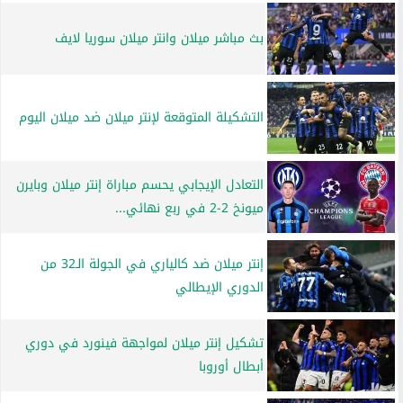
بث مباشر ميلان وانتر ميلان سوريا لايف
التشكيلة المتوقعة لإنتر ميلان ضد ميلان اليوم
التعادل الإيجابي يحسم مباراة إنتر ميلان وبايرن
ميونخ 2-2 في ربع نهائي...
إنتر ميلان ضد كالياري في الجولة الـ32 من
الدوري الإيطالي
تشكيل إنتر ميلان لمواجهة فينورد في دوري
أبطال أوروبا