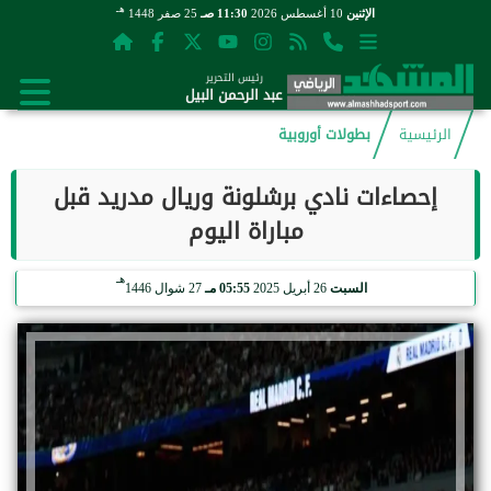
هـ
الإثنين
10 أغسطس 2026
11:30 صـ
25 صفر 1448
رئيس التحرير
عبد الرحمن البيل
الرئيسية
بطولات أوروبية
إحصاءات نادي برشلونة وريال مدريد قبل
مباراة اليوم
هـ
السبت
26 أبريل 2025
05:55 مـ
27 شوال 1446