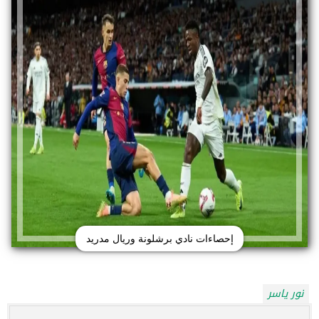
إحصاءات نادي برشلونة وريال مدريد
نور ياسر