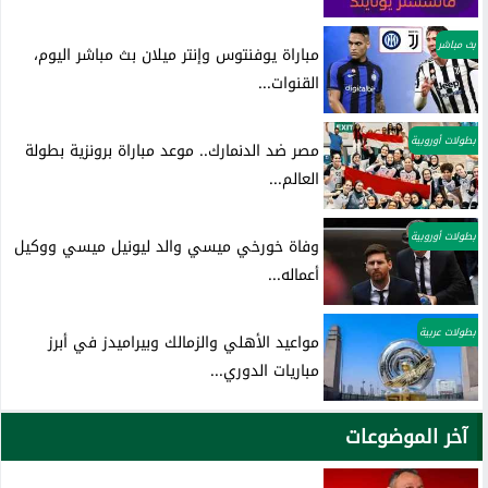
بث مباشر
مباراة يوفنتوس وإنتر ميلان بث مباشر اليوم،
القنوات...
بطولات أوروبية
مصر ضد الدنمارك.. موعد مباراة برونزية بطولة
العالم...
بطولات أوروبية
وفاة خورخي ميسي والد ليونيل ميسي ووكيل
أعماله...
بطولات عربية
مواعيد الأهلي والزمالك وبيراميدز في أبرز
مباريات الدوري...
آخر الموضوعات