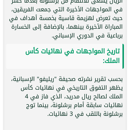
الريال يسعى للانتقام من برشلونة بعدما خسر
في المواجهات الأخيرة التي جمعت الفريقين،
حيث تعرض لهزيمة قاسية بخمسة أهداف في
المباراة الأخيرة بينهما، بالإضافة إلى الخسارة
برباعية في الدوري الإسباني.
تاريخ المواجهات في نهائيات كأس
الملك:
بحسب تقرير نشرته صحيفة "ريليفو" الإسبانية،
يظهر التفوق التاريخي في نهائيات كأس
الملك لصالح ريال مدريد، الذي فاز في 4
نهائيات سابقة أمام برشلونة، بينما توج
برشلونة باللقب في 3 نهائيات.