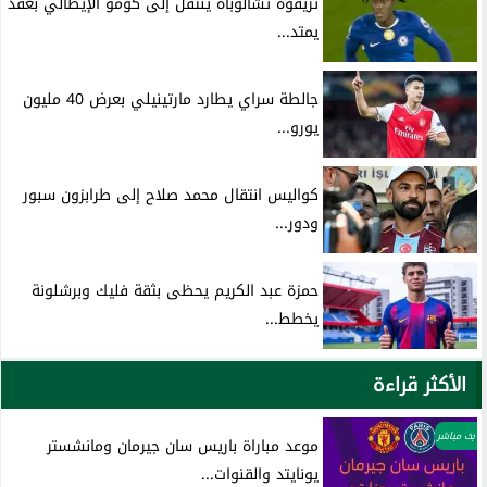
تريفوه تشالوباه ينتقل إلى كومو الإيطالي بعقد
يمتد...
جالطة سراي يطارد مارتينيلي بعرض 40 مليون
يورو...
كواليس انتقال محمد صلاح إلى طرابزون سبور
ودور...
حمزة عبد الكريم يحظى بثقة فليك وبرشلونة
يخطط...
الأكثر قراءة
بث مباشر
موعد مباراة باريس سان جيرمان ومانشستر
يونايتد والقنوات...