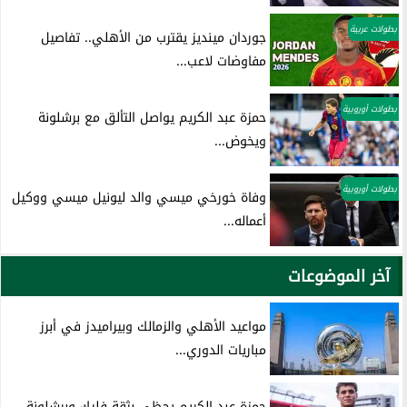
بطولات عربية
جوردان مينديز يقترب من الأهلي.. تفاصيل
مفاوضات لاعب...
بطولات أوروبية
حمزة عبد الكريم يواصل التألق مع برشلونة
ويخوض...
بطولات أوروبية
وفاة خورخي ميسي والد ليونيل ميسي ووكيل
أعماله...
آخر الموضوعات
مواعيد الأهلي والزمالك وبيراميدز في أبرز
مباريات الدوري...
حمزة عبد الكريم يحظى بثقة فليك وبرشلونة