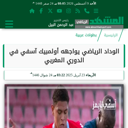
هـ
الأحد
9 أغسطس 2026
08:05 مـ
24 صفر 1448
رئيس التحرير
عبد الرحمن البيل
الرئيسية
بطولات عربية
الوداد الرياضي يواجهه أولمبيك آسفي في
الدوري المغربي
هـ
الأربعاء
23 أبريل 2025
03:22 مـ
24 شوال 1446