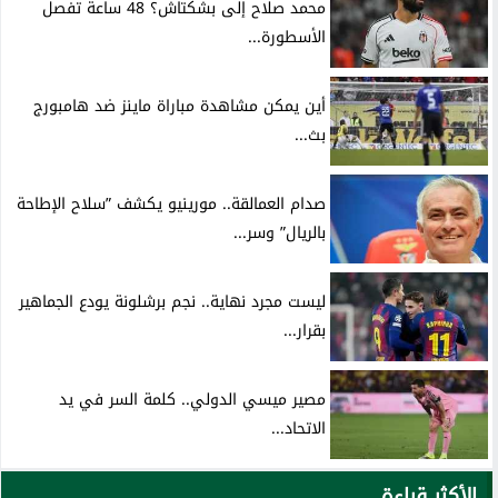
محمد صلاح إلى بشكتاش؟ 48 ساعة تفصل
الأسطورة...
أين يمكن مشاهدة مباراة ماينز ضد هامبورج
بث...
صدام العمالقة.. مورينيو يكشف ”سلاح الإطاحة
بالريال” وسر...
ليست مجرد نهاية.. نجم برشلونة يودع الجماهير
بقرار...
مصير ميسي الدولي.. كلمة السر في يد
الاتحاد...
الأكثر قراءة