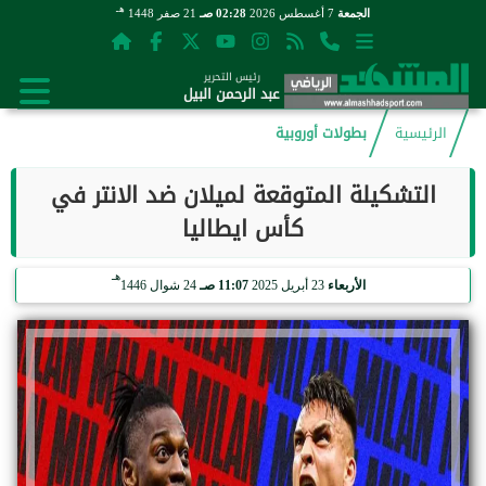
هـ
الجمعة
7 أغسطس 2026
02:28 صـ
21 صفر 1448
رئيس التحرير
عبد الرحمن البيل
الرئيسية
بطولات أوروبية
التشكيلة المتوقعة لميلان ضد الانتر في
كأس ايطاليا
هـ
الأربعاء
23 أبريل 2025
11:07 صـ
24 شوال 1446