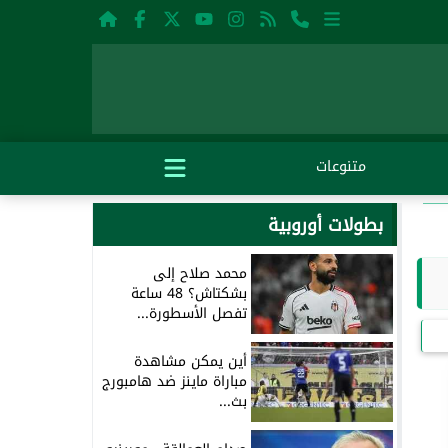
متنوعات
بطولات أوروبية
محمد صلاح إلى
بشكتاش؟ 48 ساعة
تفصل الأسطورة...
أين يمكن مشاهدة
مباراة ماينز ضد هامبورج
بث...