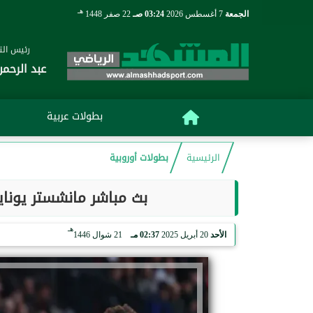
هـ
الجمعة
7 أغسطس 2026
03:24 صـ
22 صفر 1448
رئيس التح
عبد الرحمن
بطولات عربية
الرئيسية
بطولات أوروبية
بث مباشر مانشستر يوناي
هـ
الأحد
20 أبريل 2025
02:37 مـ
21 شوال 1446