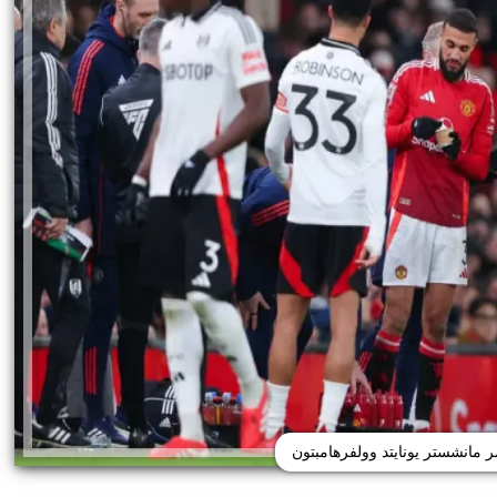
 مانشستر يونايتد وولفرهامبتون