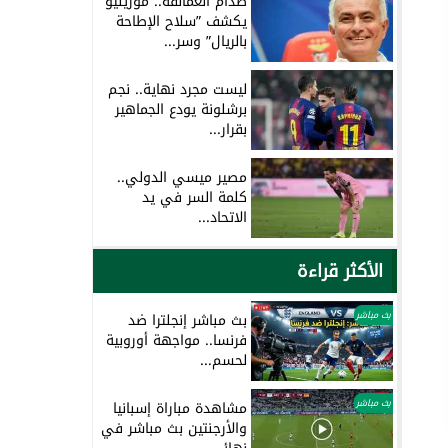
صدام العمالقة.. مورينيو
يكشف ”سلاح الإطاحة
بالريال” وسر...
ليست مجرد نهاية.. نجم
برشلونة يودع الجماهير
بقرار...
مصير ميسي الدولي..
كلمة السر في يد
الاتحاد...
الأكثر قراءة
بث مباشر
بث مباشر إنجلترا ضد
فرنسا.. مواجهة أوروبية
لحسم...
بث مباشر
مشاهدة مباراة إسبانيا
والأرجنتين بث مباشر في