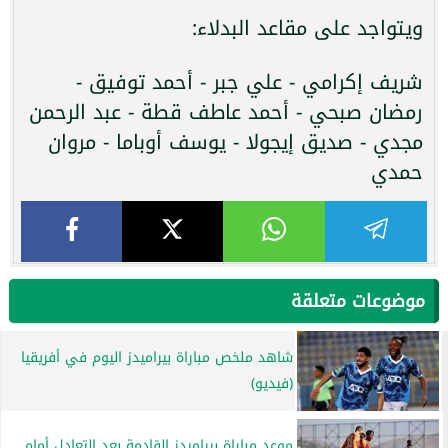
ويتواجد على مقاعد البدلاء:
شريف إكرامي - علي جبر - أحمد توفيق -
رمضان صبحي - أحمد عاطف قطة - عبد الرحمن
مجدي - صديق إيجولا - يوسف أوباما - مروان
حمدي
موضوعات متعلقة
شاهد ملخص مباراة بيراميدز اليوم في أفريقيا
(فيديو)
موعد مباراة بيراميدز القادمة بعد التعادل أمام