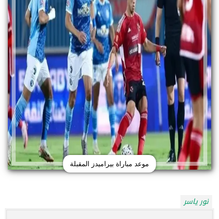
موعد مباراة بيراميدز المقبلة
نور ياسر