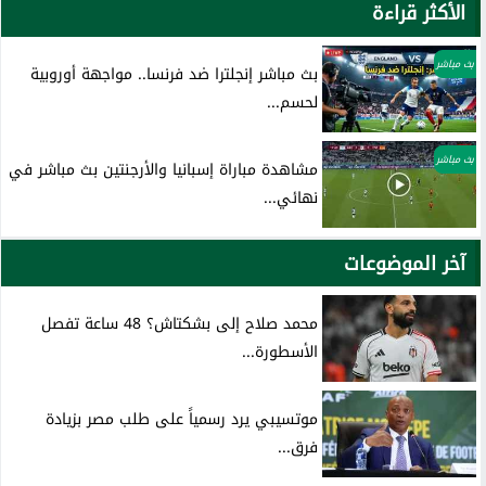
الأكثر قراءة
بث مباشر
بث مباشر إنجلترا ضد فرنسا.. مواجهة أوروبية
لحسم...
بث مباشر
مشاهدة مباراة إسبانيا والأرجنتين بث مباشر في
نهائي...
آخر الموضوعات
محمد صلاح إلى بشكتاش؟ 48 ساعة تفصل
الأسطورة...
موتسيبي يرد رسمياً على طلب مصر بزيادة
فرق...