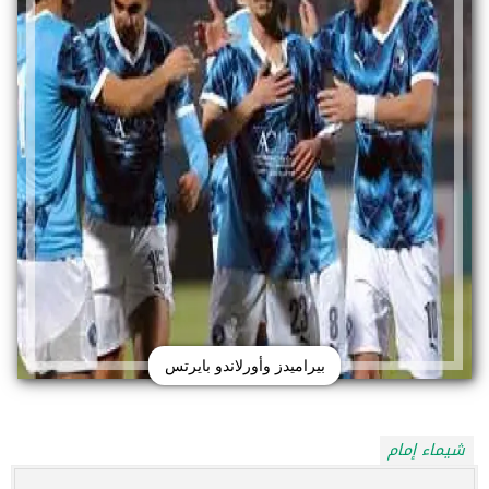
بيراميدز وأورلاندو بايرتس
شيماء إمام