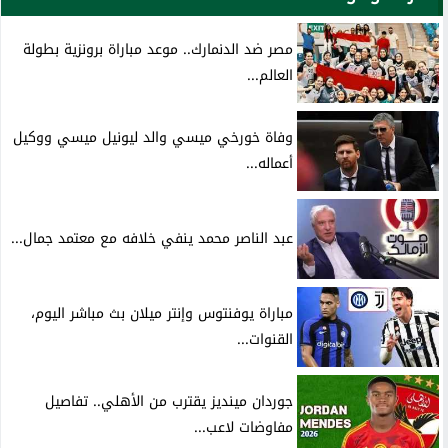
مصر ضد الدنمارك.. موعد مباراة برونزية بطولة
العالم...
وفاة خورخي ميسي والد ليونيل ميسي ووكيل
أعماله...
عبد الناصر محمد ينفي خلافه مع معتمد جمال...
مباراة يوفنتوس وإنتر ميلان بث مباشر اليوم،
القنوات...
جوردان مينديز يقترب من الأهلي.. تفاصيل
مفاوضات لاعب...