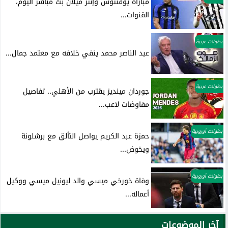
مباراة يوفنتوس وإنتر ميلان بث مباشر اليوم،
القنوات...
بطولات عربية
عبد الناصر محمد ينفي خلافه مع معتمد جمال...
بطولات عربية
جوردان مينديز يقترب من الأهلي.. تفاصيل
مفاوضات لاعب...
بطولات أوروبية
حمزة عبد الكريم يواصل التألق مع برشلونة
ويخوض...
بطولات أوروبية
وفاة خورخي ميسي والد ليونيل ميسي ووكيل
أعماله...
آخر الموضوعات