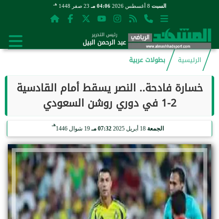
هـ
السبت
8 أغسطس 2026
04:06 مـ
23 صفر 1448
رئيس التحرير
عبد الرحمن البيل
الرئيسية
بطولات عربية
خسارة فادحة.. النصر يسقط أمام القادسية
2-1 في دوري روشن السعودي
هـ
الجمعة
18 أبريل 2025
07:32 مـ
19 شوال 1446