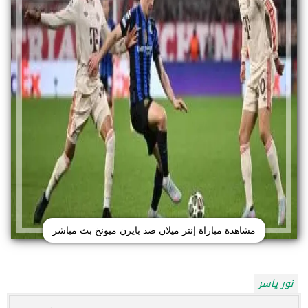
مشاهدة مباراة إنتر ميلان ضد بايرن ميونخ بث مباشر
نور ياسر