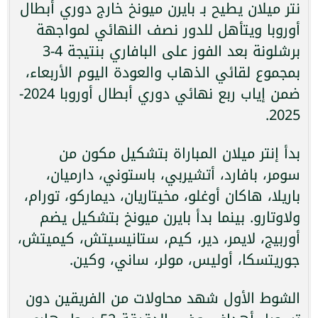
نتر ميلان يطيح بـ بايرن ميونخ خارج دوري أبطال
أوروبا ويتأهل للدور نصف النهائي لمواجهة
برشلونة بعد الفوز على البافاري بنتيجة 4-3
بمجموع لقائي الذهاب والعودة اليوم الأربعاء،
ضمن إياب ربع نهائي دوري أبطال أوروبا 2024-
2025.
بدأ إنتر ميلان المباراة بتشكيل مكون من
سومر، بافارد، أتشيربي، باستوني، دارميان،
باريلا، هاكان أوغلو، مخيتاريان، ديماركو، تورام،
ولاوتارو. بينما بدأ بايرن ميونخ بتشكيل يضم
أوربيج، لايمر، دير، كيم، ستانيسيتش، كيميتش،
جوريتسكا، أوليس، مولر، ساني، وكين.
الشوط الأول شهد محاولات من الفريقين دون