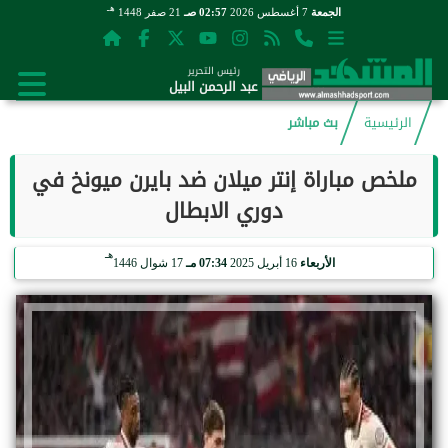
هـ
الجمعة
7 أغسطس 2026
02:57 صـ
21 صفر 1448
رئيس التحرير
عبد الرحمن البيل
الرئيسية
بث مباشر
ملخص مباراة إنتر ميلان ضد بايرن ميونخ في
دوري الابطال
هـ
الأربعاء
16 أبريل 2025
07:34 مـ
17 شوال 1446