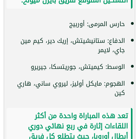
التشكيل المتوقع لفريق بايرن ميونخ:
حارس المرمى: أوربيج
الدفاع: ستانيشيتش، إريك دير، كيم مين
جاي، لايمر
الوسط: كيميتش، جوريتسكا، جيريرو
الهجوم: مايكل أوليز، ليروي ساني، هاري
كين
تعد هذه المباراة واحدة من أكثر
اللقاءات إثارة في ربع نهائي دوري
أبطال أوروبا، حيث يتطلع كل فريق