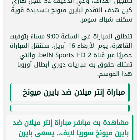
تسجيل أهداف، وفي الدقيقة 52 سجل هاري
كين هدف التقدم لبايرن ميونخ بتسديدة قوية
سكنت شباك سومر.
تنطلق المباراة في الساعة 9:00 مساءً بتوقيت
القاهرة، يوم الأربعاء 16 أبريل. ستنقل المباراة
حصريًا عبر قناة beIN Sports HD 2، والتي
تمتلك حقوق بث مباريات دوري أبطال أوروبا
هذا الموسم.
مباراة إنتر ميلان ضد بايرن ميونخ
مشاهدة بث مباشر مباراة إنتر ميلان ضد
بايرن ميونخ سوريا لايف.. يسعى بايرن