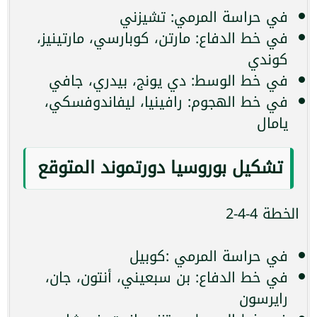
في حراسة المرمي: تشيزني
في خط الدفاع: مارتن، كوبارسي، مارتينيز،
كوندي
في خط الوسط: دي يونج، بيدري، جافي
في خط الهجوم: رافينيا، ليفاندوفسكي،
يامال
تشكيل بوروسيا دورتموند المتوقع
الخطة 4-4-2
في حراسة المرمي :كوبيل
في خط الدفاع: بن سبعيني، أنتون، جان،
رايرسون