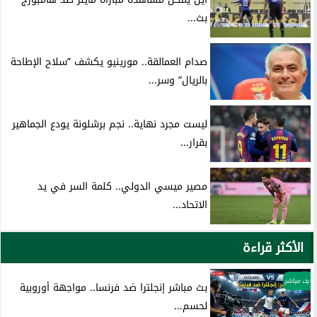
بث...
صدام العمالقة.. مورينيو يكشف ”سلاح الإطاحة
بالريال” وسر...
ليست مجرد نهاية.. نجم برشلونة يودع الجماهير
بقرار...
مصير ميسي الدولي.. كلمة السر في يد
الاتحاد...
الأكثر قراءة
بث مباشر
بث مباشر إنجلترا ضد فرنسا.. مواجهة أوروبية
لحسم...