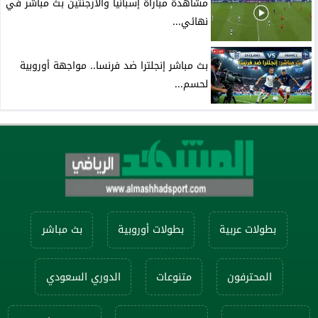
مشاهدة مباراة إسبانيا والأرجنتين بث مباشر في
نهائي...
بث مباشر إنجلترا ضد فرنسا.. مواجهة أوروبية
لحسم...
بطولات عربية
بطولات أوروبية
بث مباشر
المحترفون
متنوعات
الدوري السعودي