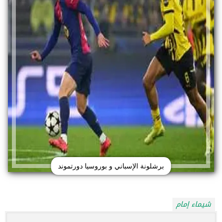
برشلونة الإسباني و بوروسيا دورتموند
شيماء إمام