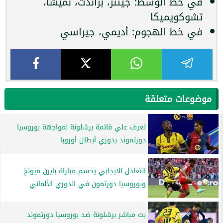
في خط الوسط: جيتنز، براندت، نميشا،
تشوكويميكا
في خط الهجوم: أديمي، جيراسي
موضوعات متعلقة
تعرف علي قائمة برشلونة لمواجهة بوروسيا
دورتموند بدوري أبطال أوروبا
التعادل الايجابي يحسم مباراة بايرن ميونخ
وبوروسيا دورتمون في الدوري الألماني
بث مباشر برشلونة ضد بوروسيا دورتموند