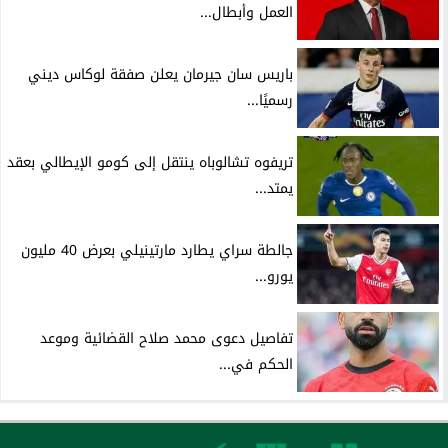
العمل وأبطال...
باريس سان جيرمان يعلن صفقة لوكاس ديني
رسميًا...
تريفوه تشالوباه ينتقل إلى كومو الإيطالي بعقد
يمتد...
جالطة سراي يطارد مارتينيلي بعرض 40 مليون
يورو...
تفاصيل دعوى محمد صلاح القضائية وموعد
الحكم في...