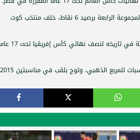
عالم تحت 17 عاماً المقررة في قطر.
واحتل منتخب مالي المركز الثاني في المجموعة الرابعة برصيد 6 نقاط، خلف منتخب كوت
ويأمل منتخب تونس للتأهل للمرة الثالثة في تاريخه لنصف نهائي كأس إفريقيا تح
وسبق لمنتخب مالي التأهل في 7 مناسبات للمربع الذهبي، وتوج بلقب في مناسبتين 2015