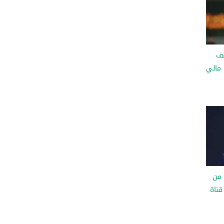
قف
مالي
 من
قناة