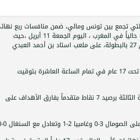
 التي تجمع بين تونس ومالي، ضمن منافسات ربع نهائ
كأس أمم إفريقيا تحت 17 عاماً المقامة حالياً في المغرب ، اليوم الجمعة 11 أبريل ،حيث
منتخب تونس ومالي ، في المباراة رقم 27 بالبطولة، على ملعب استاد بن أحمد العبدي
وتبدأ صافرة المباراة بين تونس ومالى تحت 17 عام في تمام الساعة العاشرة بتوقيت
وتمكن نسور قرطاج من تصدر المجموعة الثالثة برصيد 7 نقاط متقدماً بفارق الأهداف على
تعادل مع السنغال 0-0.