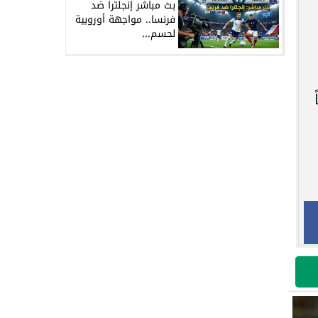
بث مباشر إنجلترا ضد
فرنسا.. مواجهة أوروبية
لحسم...
ت 17 عاماً