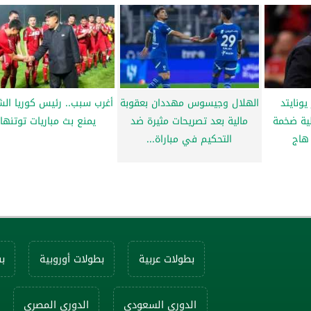
ونايتد
الهلال وجيسوس مهددان بعقوبة
أغرب سبب.. رئيس كوريا الش
ية ضخمة
مالية بعد تصريحات مثيرة ضد
يمنع بث مباريات توتنها
 هاج
التحكيم في مباراة...
بطولات عربية
بطولات أوروبية
ب
الدوري السعودي
الدوري المصري