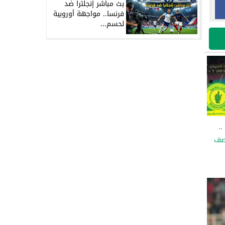
بث مباشر إنجلترا ضد
فرنسا.. مواجهة أوروبية
لحسم...
بريل ..
صف