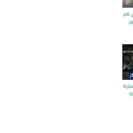
ي هم
وز
باراة
اة