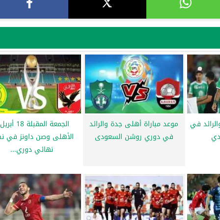
الرائد في
موعد مباراة أهلى جدة والرائد
الجمعة المقبلة 18 أ
دي
في دوري روشن السعودى
الأهلى وصن داونز في ن
نهائي دوري...