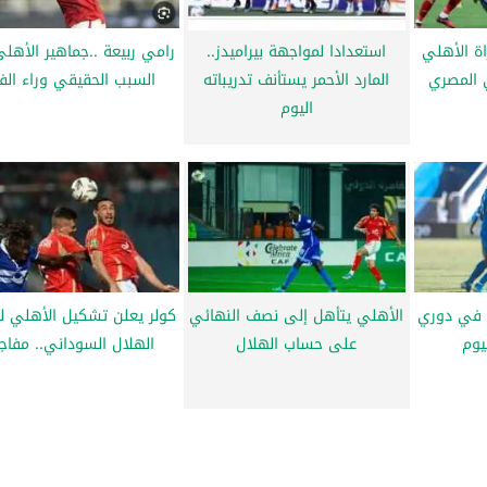
ة الأهلي
استعدادا لمواجهة بيراميدز..
رامي ربيعة ..جماهير الأهل
ي المصري
المارد الأحمر يستأنف تدريباته
السبب الحقيقي وراء الف
اليوم
ل في دوري
الأهلي يتأهل إلى نصف النهائي
كولر يعلن تشكيل الأهلي لم
يوم
على حساب الهلال
الهلال السوداني.. مفاج