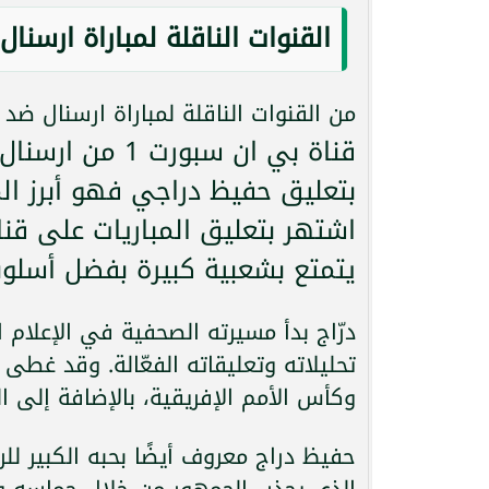
القنوات الناقلة لمباراة ارسنا
من القنوات الناقلة لمباراة ارسنال ضد 
قناة بي ان سبور
بتعليق حفيظ دراجي فهو أبرز ال
يتمتع بشعبية كبيرة بفضل أسلوبه
درّاج بدأ مسيرته الصحفية في الإعلا
تحليلاته وتعليقاته الفعّالة. وقد غطى
وكأس الأمم الإفريقية، بالإضافة إلى الم
حفيظ دراج معروف أيضًا بحبه الكبير ل
الذي يجذب الجمهور من خلال حماسه وا