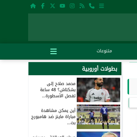
متنوعات
بطولات أوروبية
محمد صلاح إلى
بشكتاش؟ 48 ساعة
تفصل الأسطورة...
أين يمكن مشاهدة
مباراة ماينز ضد هامبورج
بث...