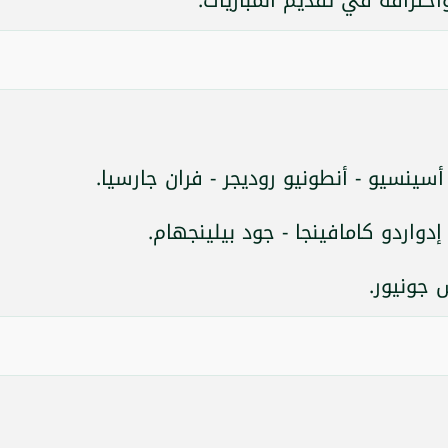
سينسيو - أنطونيو روديجر - فران جارسيا.
دواردو كامافينجا - جود بيلينجهام.
 جونيور.