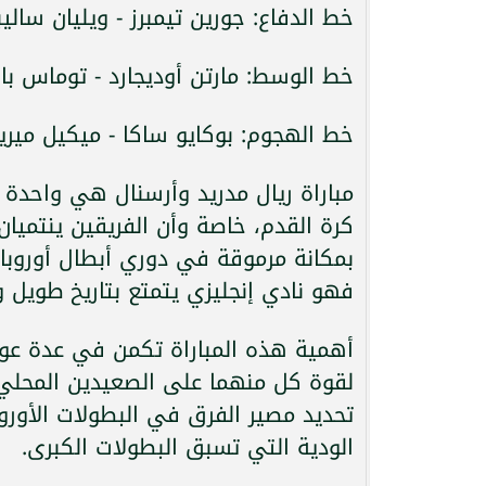
خط الدفاع: جورين تيمبرز - ويليان سال
خط الوسط: مارتن أوديجارد - توماس بار
خط الهجوم: بوكايو ساكا - ميكيل ميرينو
مباراة ريال مدريد وأرسنال هي واحدة م
كرة القدم، خاصة وأن الفريقين ينتميان إل
بمكانة مرموقة في دوري أبطال أوروبا، 
فهو نادي إنجليزي يتمتع بتاريخ طويل 
أهمية هذه المباراة تكمن في عدة عوامل: 
لقوة كل منهما على الصعيدين المحلي وا
تحديد مصير الفرق في البطولات الأورو
الودية التي تسبق البطولات الكبرى.