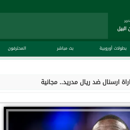
رير
 البيل
بطولات أوروبية
بث مباشر
المحترفون
اراة ارسنال ضد ريال مدريد.. مجانية