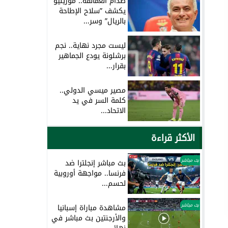
صدام العمالقة.. مورينيو
يكشف ”سلاح الإطاحة
بالريال” وسر...
ليست مجرد نهاية.. نجم
برشلونة يودع الجماهير
بقرار...
مصير ميسي الدولي..
كلمة السر في يد
الاتحاد...
الأكثر قراءة
بث مباشر
بث مباشر إنجلترا ضد
فرنسا.. مواجهة أوروبية
لحسم...
بث مباشر
مشاهدة مباراة إسبانيا
والأرجنتين بث مباشر في