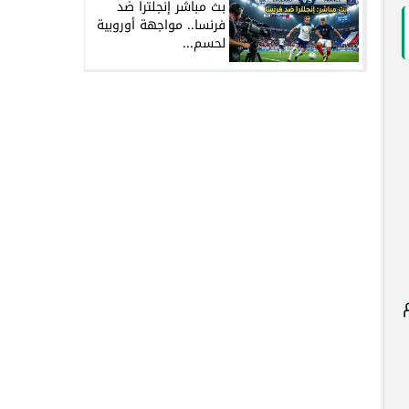
بث مباشر إنجلترا ضد
فرنسا.. مواجهة أوروبية
لحسم...