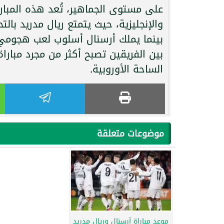
على مستوى الجماهير، تُعد هذه المبارا
والإنجليزية، حيث يتمتع ريال مدريد بال
بينما يملك أرسنال أسلوب لعب هجومي س
بين الفريقين تصبح أكثر من مجرد مبار
الساحة الأوروبية.
موضوعات متعلقة
موعد مباراة آرسنال وريال مدريد