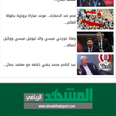
مصر ضد الدنمارك.. موعد مباراة برونزية بطولة
العالم...
وفاة خورخي ميسي والد ليونيل ميسي ووكيل
أعماله...
عبد الناصر محمد ينفي خلافه مع معتمد جمال...