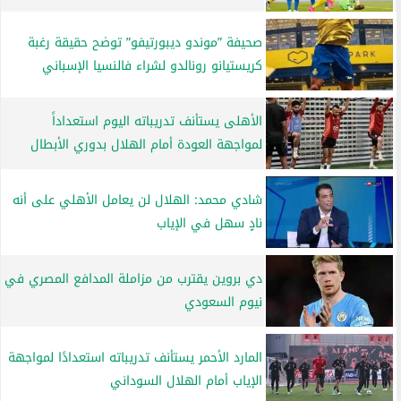
صحيفة ”موندو ديبورتيفو” توضح حقيقة رغبة
كريستيانو رونالدو لشراء فالنسيا الإسباني
الأهلى يستأنف تدريباته اليوم استعداداً
لمواجهة العودة أمام الهلال بدوري الأبطال
شادي محمد: الهلال لن يعامل الأهلي على أنه
نادٍ سهل في الإياب
دي بروين يقترب من مزاملة المدافع المصري في
نيوم السعودي
المارد الأحمر يستأنف تدريباته استعدادًا لمواجهة
الإياب أمام الهلال السوداني