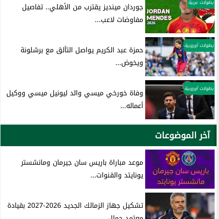
بطولات عربية
جوردان مينديز يقترب من الأهلي.. تفاصيل
مفاوضات لاعب...
بطولات أوروبية
حمزة عبد الكريم يواصل التألق مع برشلونة
ويخوض...
بطولات أوروبية
وفاة خورخي ميسي والد ليونيل ميسي ووكيل
أعماله...
آخر الموضوعات
موعد مباراة باريس سان جيرمان ومانشستر
يونايتد والقنوات...
تشكيل جهاز الزمالك الجديد 2026-2027 بقيادة
معتمد جمال...