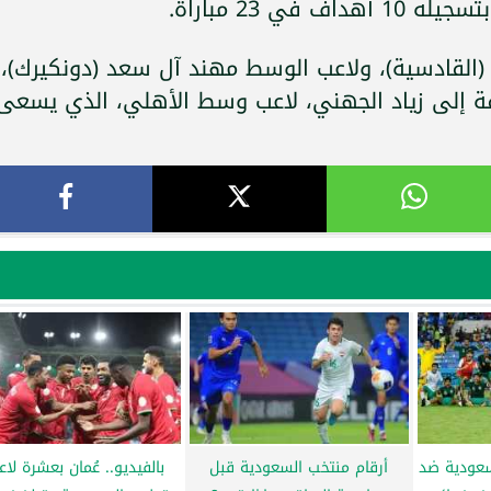
ي 23 مباراة.
(القادسية)، ولاعب الوسط مهند آل سعد (دونكيرك)،
افة إلى زياد الجهني، لاعب وسط الأهلي، الذي يسعى
سعودية ضد
أرقام منتخب السعودية قبل
بالفيديو.. عُمان بعشرة لاع