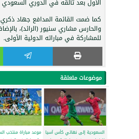
الأول بعد تألقه في الدوري السعودي بتسجيله 10 أهداف ف
كما ضمت القائمة المدافع جهاد ذكري 
والحارس مشاري سنيور (الرائد)، بالإض
للمشاركة في مباراته الدولية الأولى.
موضوعات متعلقة
السعودية إلى نهائي كأس آسيا
موعد مباراة منتخب ال