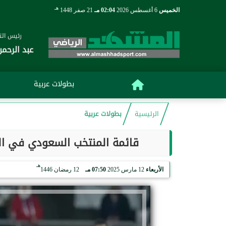
هـ
الخميس
6 أغسطس 2026
02:04 مـ
21 صفر 1448
رئيس التح
عبد الرحمن
بطولات عربية
الرئيسية
بطولات عربية
قائمة المنتخب السعودي في التص
هـ
الأربعاء
12 مارس 2025
07:50 مـ
12 رمضان 1446