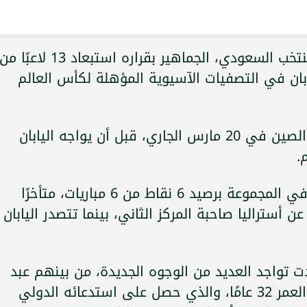
فاجأ الفرنسي هيرفي رينارد، مدرب المنتخب السعودي، الجماهير بقراره استبعاد 13 لاعبًا م
بان في التصفيات الآسيوية المؤهلة لكأس العالم
ويستعد المنتخب السعودي لاستضافة الصين في 20 مارس الجاري، قبل أن يواجه اليابان
.
ويحتل المنتخب السعودي المركز الرابع في المجموعة برصيد 6 نقاط من 6 مباريات، متأخرًا
 أستراليا صاحبة المركز الثاني، بينما تتصدر اليابان
مة تضم 27 لاعبًا، شهدت تواجد العديد من الوجوه الجديدة، من بينهم عبد
الله آل سالم، مهاجم الخليج البالغ من العمر 32 عامًا، والذي حصل على استدعائه الدولي