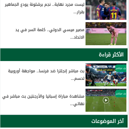
ليست مجرد نهاية.. نجم برشلونة يودع الجماهير
بقرار...
مصير ميسي الدولي.. كلمة السر في يد
الاتحاد...
الأكثر قراءة
بث مباشر
بث مباشر إنجلترا ضد فرنسا.. مواجهة أوروبية
لحسم...
بث مباشر
مشاهدة مباراة إسبانيا والأرجنتين بث مباشر في
نهائي...
آخر الموضوعات