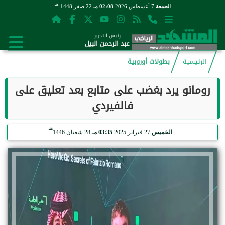
هـ
الجمعة
7 أغسطس 2026
02:08 مـ
22 صفر 1448
رئيس التحرير
عبد الرحمن البيل
الرئيسية
بطولات أوروبية
رومانو يرد بغضب على متابع بعد تعليق على
فالفيردي
هـ
الخميس
27 فبراير 2025
03:35 مـ
28 شعبان 1446