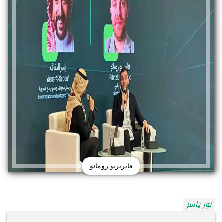
فابريزيو رومانو
نور ياسر