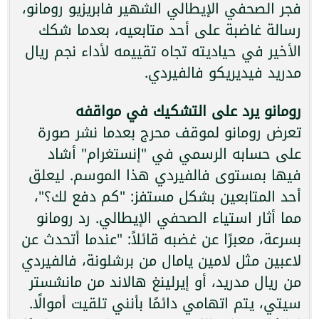
فجر الصحفي الإيطالي الشهير فابريزيو رومانو،
رسالة غاضبة على أحد متابعيه، بعدما شكك
الأخير في حياديته تجاه تقييمه لأداء نجم ريال
مدريد فيديريكو فالفيردي.
رومانو يرد على التشكيك في مواقفه
تعرض رومانو لموقف محرج بعدما نشر صورة
على حسابه الرسمي في "إنستغرام" أشاد
فيها بمستوى فالفيردي هذا الموسم. ليعلق
أحد المتابعين بشكل مستفز: "كم دفع لك؟"،
مما أثار استياء الصحفي الإيطالي. رد رومانو
بسرعة، معبرًا عن غضبه قائلاً: "عندما أتحدث عن
لاعبين مثل لامين يامال من برشلونة، فالفيردي
من ريال مدريد، أو إيرلينغ هالاند من مانشستر
سيتي، يتم اتهامي دائمًا بأنني تلقيت أموالًا.