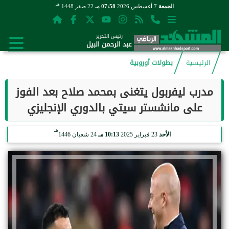
هـ
الجمعة
7 أغسطس 2026
07:58 مـ
22 صفر 1448
رئيس التحرير
عبد الرحمن البيل
الرئيسية
بطولات أوروبية
مدرب ليفربول يتغنى بمحمد صلاح بعد الفوز
على مانشستر سيتي بالدوري الإنجليزي
هـ
الأحد
23 فبراير 2025
10:13 مـ
24 شعبان 1446