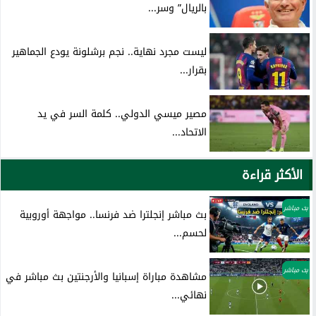
بالريال” وسر...
ليست مجرد نهاية.. نجم برشلونة يودع الجماهير
بقرار...
مصير ميسي الدولي.. كلمة السر في يد
الاتحاد...
الأكثر قراءة
بث مباشر
بث مباشر إنجلترا ضد فرنسا.. مواجهة أوروبية
لحسم...
بث مباشر
مشاهدة مباراة إسبانيا والأرجنتين بث مباشر في
نهائي...