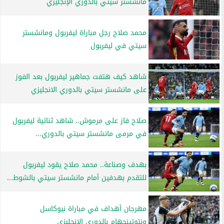
مانشستر سيتي بالدوري الإنجليزي
محمد صلاح رجل مباراة ليفربول ومانشستر
سيتي في ليفربول
شاهد كيف هتفت جماهير ليفربول بعد الفوز
على مانشستر سيتي بالدوري الانجليزي
صلاح فاز على مرموش.. شاهد ثنائية ليفربول
في مرمى مانشستر سيتي بالدوري...
بهدف وصناعة.. محمد صلاح يقود ليفربول
للتقدم بهدفين أمام مانشستر سيتي بالشوط...
مهرجان أهداف في مباراة نيوكاسل
ونتوتينجهام بالدوري الإنجليزي