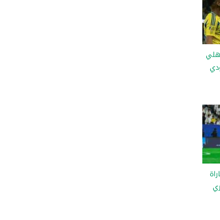
لأهلي
ودي
راة
ري