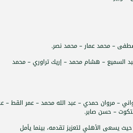
صطفى – محمد عمار – محمد نصر.
بد السميع – هشام محمد – إريك تراوري – محمد
لواني – مروان حمدي – عبد الله محمد – عمر القط – عب
كتكوت – حسن صابر.
حيث يسعى الأهلي لتعزيز تقدمه، بينما يأمل