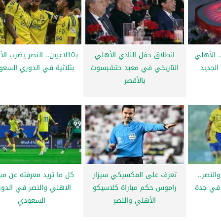
. الأهلي
انطلاق حفل النادي الأهلي
بـ10لاعبين.. النصر يضرب ا
لجديد
التاريخي في معبد حتشبسوت
بثلاثية في الدوري السع
بالأقصر
النصر..
تعرف على المكسيكي سيزار
كل ما تريد معرفته عن مبا
 في جدة
راموس حكم مباراة كلاسيكو
الاهلي والنصر في الدو
الأهلي والنصر
السعودي