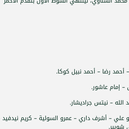
مد الشناوي، لينتهي الشوط الأول بتقدم الأحمر
 أحمد رضا – أحمد نبيل كوكا.
– إمام عاشور.
الله – نيتس جراديشار.
أبو علي – أشرف داري – عمرو السولية – كريم نيدفيد –
شوبير.