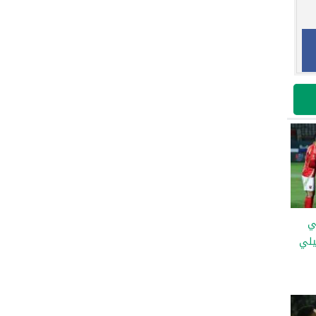
ي
يلي