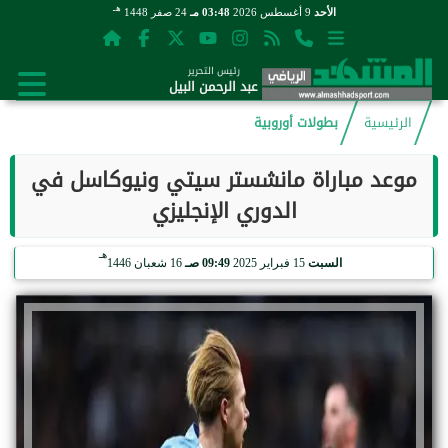
هـ
الأحد
9 أغسطس 2026
03:48 مـ
24 صفر 1448
رئيس التحرير
عبد الرحمن البيل
الرئيسية
بطولات أوروبية
موعد مباراة مانشستر سيتي ونيوكاسل في
الدوري الإنجليزي
هـ
السبت
15 فبراير 2025
09:49 صـ
16 شعبان 1446