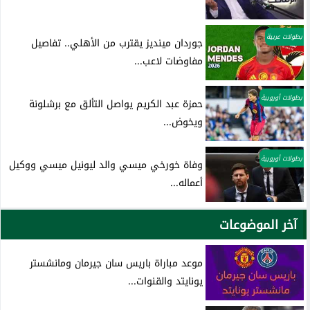
بطولات عربية
جوردان مينديز يقترب من الأهلي.. تفاصيل
مفاوضات لاعب...
بطولات أوروبية
حمزة عبد الكريم يواصل التألق مع برشلونة
ويخوض...
بطولات أوروبية
وفاة خورخي ميسي والد ليونيل ميسي ووكيل
أعماله...
آخر الموضوعات
موعد مباراة باريس سان جيرمان ومانشستر
يونايتد والقنوات...