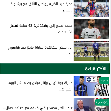
حمزة عبد الكريم يواصل التألق مع برشلونة
ويخوض...
محمد صلاح إلى بشكتاش؟ 48 ساعة تفصل
الأسطورة...
أين يمكن مشاهدة مباراة ماينز ضد هامبورج
بث...
الأكثر قراءة
بث مباشر
مباراة يوفنتوس وإنتر ميلان بث مباشر اليوم،
القنوات...
بطولات عربية
عبد الناصر محمد ينفي خلافه مع معتمد جمال...