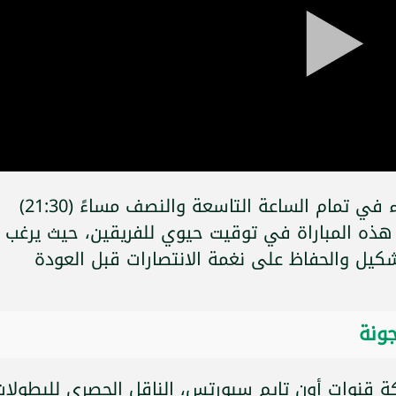
من المقرر أن تنطلق صافرة بداية اللقاء في تمام الساعة التاسعة والنصف مساءً (21:30)
 هذه المباراة في توقيت حيوي للفريقين، حيث يرغب
كيل والحفاظ على نغمة الانتصارات قبل العودة
جونة
شبكة قنوات أون تايم سبورتس، الناقل الحصري للبطولات