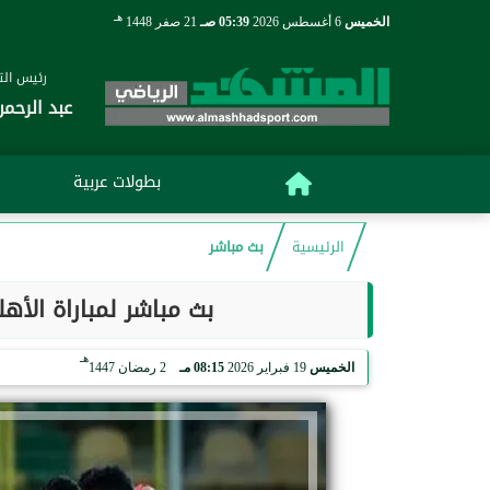
هـ
الخميس
6 أغسطس 2026
05:39 صـ
21 صفر 1448
رئيس التح
عبد الرحمن
بطولات عربية
الرئيسية
بث مباشر
بث مباشر لمباراة الأهلي ضد ا
هـ
الخميس
19 فبراير 2026
08:15 مـ
2 رمضان 1447