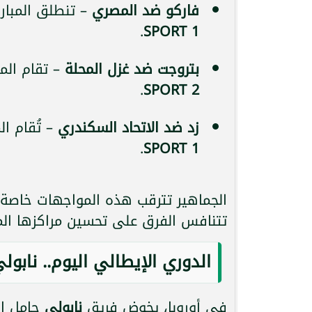
فاركو ضد المصري
– تنطلق المبار
.
SPORT 1
بتروجت ضد غزل المحلة
– تقام ال
.
SPORT 2
زد ضد الاتحاد السكندري
– تُقام ا
.
SPORT 1
الجماهير تترقب هذه المواجهات خاصة 
تتنافس الفرق على تحسين مراكزها الم
الدوري الإيطالي اليوم.. نابولي
في أوروبا، يخوض فريق
نابولي
حامل ال