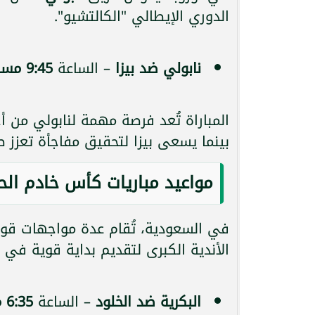
الدوري الإيطالي "الكالتشيو".
نابولي ضد بيزا
– الساعة
9:45 مساءً
المباراة تُعد فرصة مهمة لنابولي من أ
بينما يسعى بيزا لتحقيق مفاجأة تعزز 
مواعيد مباريات كأس خادم الح
في السعودية، تُقام عدة مواجهات ق
الأندية الكبرى لتقديم بداية قوية في ا
البكرية ضد الخلود
– الساعة
6:35 مساءً